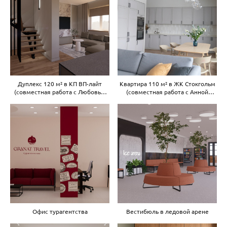
Дуплекс 120 м² в КП ВП-лайт
Квартира 110 м² в ЖК Стокгольм
(совместная работа с Любовью
(совместная работа с Анной
Поляковой designpolyakova.ru)
Арефьевой @anya.arefyeva)
Офис турагентства
Вестибюль в ледовой арене